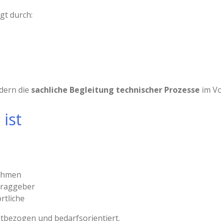
gt durch:
ndern die
sachliche Begleitung technischer Prozesse
im Vo
ist
ehmen
traggeber
rtliche
tbezogen und bedarfsorientiert.